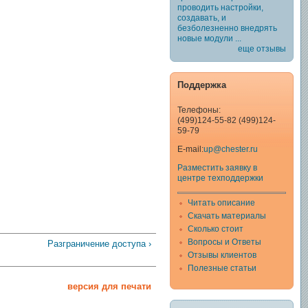
проводить настройки,
создавать, и
безболезненно внедрять
новые модули ...
еще отзывы
Поддержка
Телефоны:
(499)124-55-82 (499)124-
59-79
E-mail:
up@chester.ru
Разместить заявку в
центре техподдержки
Читать описание
Скачать материалы
Сколько стоит
Вопросы и Ответы
Разграничение доступа ›
Отзывы клиентов
Полезные статьи
версия для печати