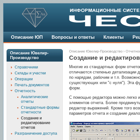
Описание ЮП
Вопросы и ответы
Клиенты
Ре
Описание Ювелир-Производство
›
Отчетно
Описание Ювелир-
Создание и редактиров
Производство
Многие из стандартных форм отчето
Справочники
отличаются степенью детализации д
Склады и участки
по нарядам, рабочим и т.п. Возмож
Операции
существующих или "с нуля"). Эта ф
Печать документов
форм.
Отчетность
Аналитические
С помощью редактора можно легко и
отчеты
элементов отчета. Более продвинут
Стандартные формы
редактор выражений. Кроме того во
отчетности
параметров отчета и создание диало
Создание и
редактирование
отчетов
Разграничение доступа