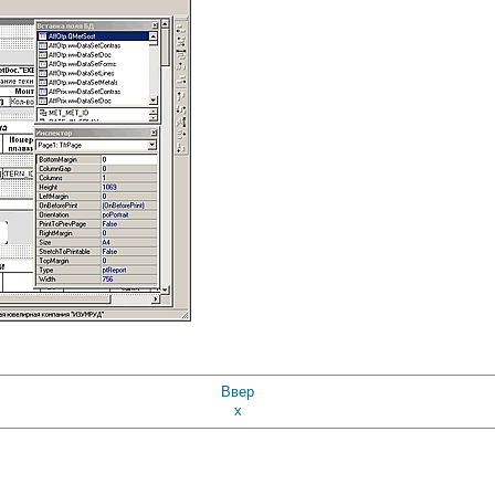
Ввер
х