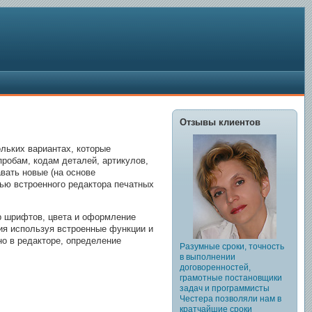
Отзывы клиентов
льких вариантах, которые
робам, кодам деталей, артикулов,
вать новые (на основе
ью встроенного редактора печатных
р шрифтов, цвета и оформление
ия используя встроенные функции и
но в редакторе, определение
Разумные сроки, точность
в выполнении
договоренностей,
грамотные постановщики
задач и программисты
Честера позволяли нам в
кратчайшие сроки