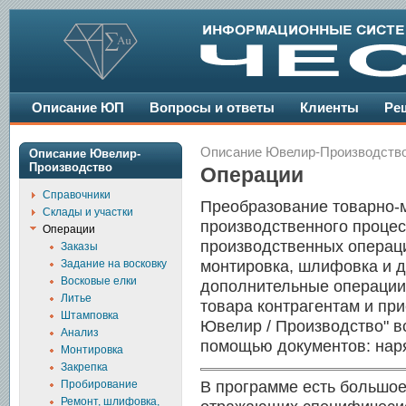
Описание ЮП
Вопросы и ответы
Клиенты
Ре
Описание Ювелир-Производств
Описание Ювелир-
Производство
Операции
Справочники
Преобразование товарно-
Склады и участки
производственного проце
Операции
производственных операций
Заказы
Задание на восковку
монтировка, шлифовка и д
Восковые елки
дополнительные операции,
Литье
товара контрагентам и при
Штамповка
Ювелир / Производство" в
Анализ
помощью документов: наря
Монтировка
Закрепка
В программе есть большое
Пробирование
Ремонт, шлифовка,