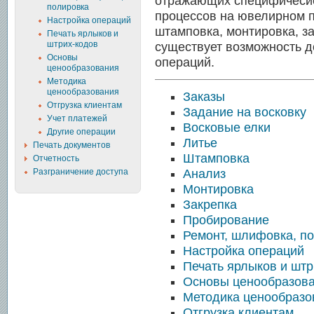
отражающих специфичесие
полировка
процессов на ювелирном п
Настройка операций
штамповка, монтировка, за
Печать ярлыков и
штрих-кодов
существует возможность д
Основы
операций.
ценообразования
Методика
ценообразования
Заказы
Отгрузка клиентам
Задание на восковку
Учет платежей
Восковые елки
Другие операции
Литье
Печать документов
Штамповка
Отчетность
Разграничение доступа
Анализ
Монтировка
Закрепка
Пробирование
Ремонт, шлифовка, п
Настройка операций
Печать ярлыков и штр
Основы ценообразов
Методика ценообразо
Отгрузка клиентам